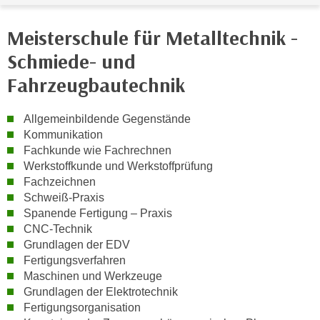
e
e
n
Meisterschule für Metalltechnik -
n
e
o
Schmiede- und
i
t
n
Fahrzeugbautechnik
w
s
e
e
Allgemeinbildende Gegenstände
n
t
Kommunikation
d
z
Fachkunde wie Fachrechnen
i
e
Werkstoffkunde und Werkstoffprüfung
g
Fachzeichnen
n
s
Schweiß-Praxis
,
i
Spanende Fertigung – Praxis
w
n
CNC-Technik
e
d
Grundlagen der EDV
l
.
Fertigungsverfahren
c
W
Maschinen und Werkzeuge
h
e
Grundlagen der Elektrotechnik
e
Fertigungsorganisation
n
s