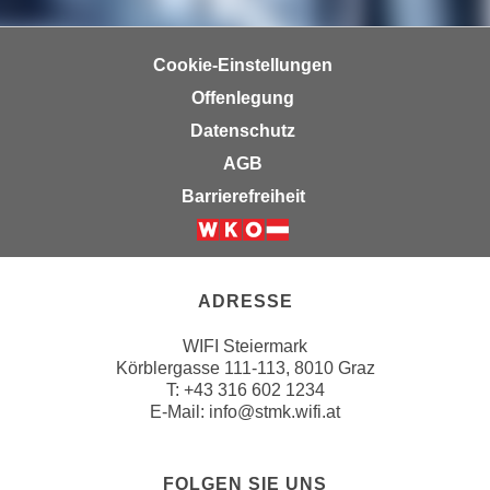
r
a
t
b
e
Cookie-Einstellungen
e
C
Offenlegung
n
o
.
Datenschutz
o
W
AGB
k
e
i
Barrierefreiheit
n
e
n
s
Weiter zur Website der Wirts
S
z
i
u
ADRESSE
e
A
d
WIFI Steiermark
n
e
Körblergasse 111-113, 8010 Graz
a
T: +43 316 602 1234
r
l
E-Mail:
info@stmk.wifi.at
C
y
o
s
o
e
FOLGEN SIE UNS