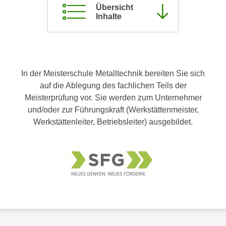
Übersicht
c
i
Inhalte
h
m
t
m
e
u
n
n
S
g
In der Meisterschule Metalltechnik bereiten Sie sich
i
v
auf die Ablegung des fachlichen Teils der
e
e
Meisterprüfung vor. Sie werden zum Unternehmer
,
r
und/oder zur Führungskraft (Werkstättenmeister,
d
w
Werkstättenleiter, Betriebsleiter) ausgebildet.
a
e
s
n
s
d
w
e
i
n
r
w
a
i
u
r
c