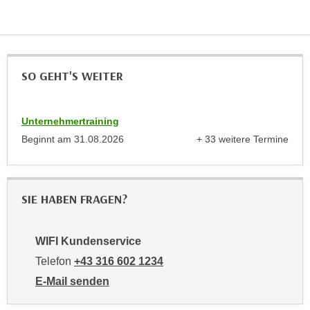
h
e
u
r
t
e
z
n
a
SO GEHT'S WEITER
“
b
k
k
l
o
Unternehmertraining
i
m
Beginnt am
31.08.2026
+ 33 weitere Termine
c
anzeigen
m
k
e
e
n
n
SIE HABEN FRAGEN?
z
,
w
v
i
WIFI Kundenservice
e
s
r
Telefon
+43 316 602 1234
c
w
E-Mail senden
h
e
an WIFI Kundenservice: mailto:info@stmk.wifi.at
e
n