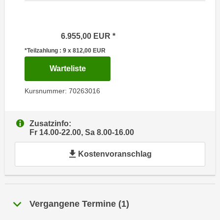
i
e
k
F
a
u
6.955,00
EUR
n
n
i
*Teilzahlung : 9 x 812,00
EUR
k
s
t
für Termin: 28.08.2026 - 11.06.202
Warteliste
c
i
h
o
Kursnummer: 70263016
e
n
n
d
U
Zusatzinfo:
e
Fr 14.00-22.00, Sa 8.00-16.00
n
r
t
W
Kostenvoranschlag
e
e
r
b
n
s
e
e
Vergangene Termine
(
1
)
h
i
m
t