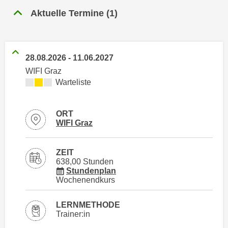
n
h
Aktuelle Termine
(
1
)
u
C
r
o
C
o
o
28.08.2026
-
11.06.2027
k
o
WIFI Graz
i
k
Kursverfügbarkeit:
Warteliste
e
i
s
e
v
s
ORT
o
Standortinformationen zu
öffnen
WIFI Graz
,
n
d
U
i
ZEIT
S
638,00 Stunden
e
für Veranstaltung 70263016
-
Stundenplan
f
Wochenendkurs
a
ü
m
r
LERNMETHODE
e
d
Trainer:in
r
i