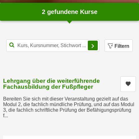
n
i
S
2 gefundene Kurse
c
i
h
e
n
a
i
u
Filterbereich schl
c
Filtern
f
h
„
t
A
d
l
e
l
Lehrgang über die weiterführende
m
Kur
e
Fachausbildung der Fußpfleger
D
a
a
k
Bereiten Sie sich mit dieser Veranstaltung gezielt auf das
t
Modul 2, die fachlich mündliche Prüfung, und auf das Modul
z
3, die fachlich schriftliche Prüfung der Befähigungsprüfung
e
e
f...
n
p
s
t
c
i