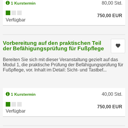
h
80,00
Std.
1 Kurstermin
e
u
r
Kursverfügbarkeit:
750,00
EUR
t
e
Verfügbar
z
n
a
“
b
k
Vorbereitung auf den praktischen Teil
k
l
Kur
der Befähigungsprüfung für Fußpflege
o
i
m
c
Bereiten Sie sich mit dieser Veranstaltung gezielt auf das
m
Modul 1, die praktische Prüfung der Befähigungsprüfung für
k
Fußpflege, vor. Inhalt im Detail: Sicht- und Tastbef...
e
e
n
n
z
,
w
v
40,00
Std.
1 Kurstermin
i
e
Kursverfügbarkeit:
s
750,00
EUR
r
Verfügbar
c
w
h
e
e
n