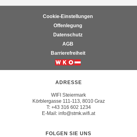
n
d
E
e
Cookie-Einstellungen
U
n
Offenlegung
-
w
U
Datenschutz
i
S
r
AGB
A
z
Barrierefreiheit
u
i
n
e
Weiter zur Website der Wirts
t
l
e
o
ADRESSE
r
r
w
WIFI Steiermark
i
o
Körblergasse 111-113, 8010 Graz
e
T: +43 316 602 1234
r
n
E-Mail:
info@stmk.wifi.at
f
t
e
i
n
e
FOLGEN SIE UNS
h