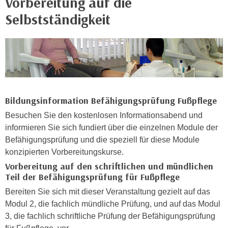
Vorbereitung auf die
n
h
Selbstständigkeit
u
C
r
o
C
o
o
k
o
i
k
e
i
s
Bildungsinformation Befähigungsprüfung Fußpflege
e
v
s
Besuchen Sie den kostenlosen Informationsabend und
o
,
informieren Sie sich fundiert über die einzelnen Module der
n
d
Befähigungsprüfung und die speziell für diese Module
U
i
konzipierten Vorbereitungskurse.
S
e
Vorbereitung auf den schriftlichen und mündlichen
-
f
Teil der Befähigungsprüfung für Fußpflege
a
ü
Bereiten Sie sich mit dieser Veranstaltung gezielt auf das
m
r
Modul 2, die fachlich mündliche Prüfung, und auf das Modul
e
d
3, die fachlich schriftliche Prüfung der Befähigungsprüfung
r
i