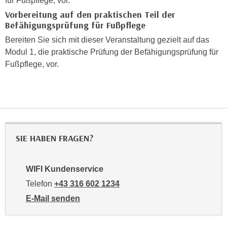
für Fußpflege, vor.
i
e
Vorbereitung auf den praktischen Teil der
k
F
Befähigungsprüfung für Fußpflege
a
u
n
Bereiten Sie sich mit dieser Veranstaltung gezielt auf das
n
i
Modul 1, die praktische Prüfung der Befähigungsprüfung für
k
s
Fußpflege, vor.
t
c
i
h
o
e
n
n
d
U
e
n
SIE HABEN FRAGEN?
r
t
W
e
e
WIFI Kundenservice
r
b
Telefon
+43 316 602 1234
n
s
e
E-Mail senden
e
h
an WIFI Kundenservice: mailto:info@stmk.wifi.at
i
m
t