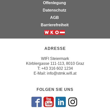
Offenlegung
e
e
n
Datenschutz
n
e
o
AGB
i
t
Barrierefreiheit
n
w
s
e
Weiter zur Website der Wirts
e
n
t
d
ADRESSE
z
i
e
g
WIFI Steiermark
n
Körblergasse 111-113, 8010 Graz
s
,
T: +43 316 602 1234
i
E-Mail:
info@stmk.wifi.at
w
n
e
d
l
.
FOLGEN SIE UNS
c
W
h
e
e
Folgen sie uns 
Abonnieren S
Folgen sie
Folgen 
n
s