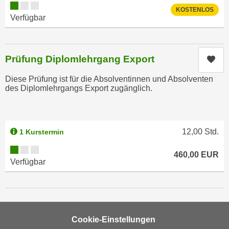
i
Kursverfügbarkeit:
e
KOSTENLOS
k
Verfügbar
F
a
u
n
n
i
k
Prüfung Diplomlehrgang Export
Kur
s
t
c
Diese Prüfung ist für die Absolventinnen und Absolventen
i
des Diplomlehrgangs Export zugänglich.
h
o
e
n
n
d
U
e
12,00
Std.
1 Kurstermin
n
r
Kursverfügbarkeit:
t
460,00
EUR
W
Verfügbar
e
e
r
b
n
s
e
e
h
i
Cookie-Einstellungen
m
t