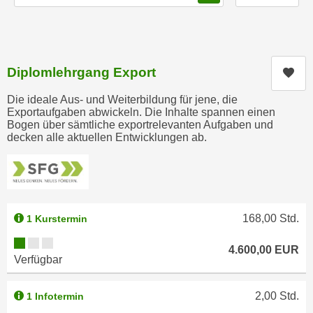
n
h
u
C
r
o
C
o
Diplomlehrgang Export
o
Kur
k
o
Die ideale Aus- und Weiterbildung für jene, die
i
k
Exportaufgaben abwickeln. Die Inhalte spannen einen
e
i
Bogen über sämtliche exportrelevanten Aufgaben und
s
decken alle aktuellen Entwicklungen ab.
e
v
s
o
,
n
d
U
i
S
168,00
Std.
1 Kurstermin
e
-
f
Kursverfügbarkeit:
4.600,00
EUR
a
ü
Verfügbar
m
r
e
d
2,00
Std.
1 Infotermin
r
i