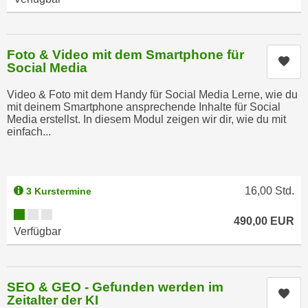
h
e
u
r
t
e
Foto & Video mit dem Smartphone für
z
n
Kur
Social Media
a
“
b
k
Video & Foto mit dem Handy für Social Media Lerne, wie du
k
mit deinem Smartphone ansprechende Inhalte für Social
l
Media erstellst. In diesem Modul zeigen wir dir, wie du mit
o
i
einfach...
m
c
m
k
e
e
n
16,00
Std.
3 Kurstermine
n
z
,
Kursverfügbarkeit:
w
490,00
EUR
v
Verfügbar
i
e
s
r
c
w
h
SEO & GEO - Gefunden werden im
e
Kur
Zeitalter der KI
e
n