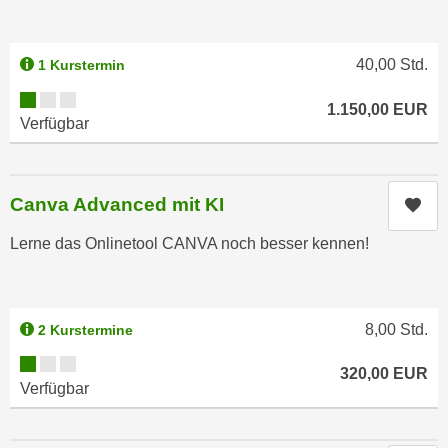
i
e
k
F
a
u
40,00
Std.
1 Kurstermin
n
n
Kursverfügbarkeit:
i
1.150,00
EUR
k
Verfügbar
s
t
c
i
h
o
e
Canva Advanced mit KI
Kur
n
n
d
Lerne das Onlinetool CANVA noch besser kennen!
U
e
n
r
t
W
e
e
8,00
Std.
2 Kurstermine
r
b
Kursverfügbarkeit:
n
320,00
EUR
s
Verfügbar
e
e
h
i
m
t