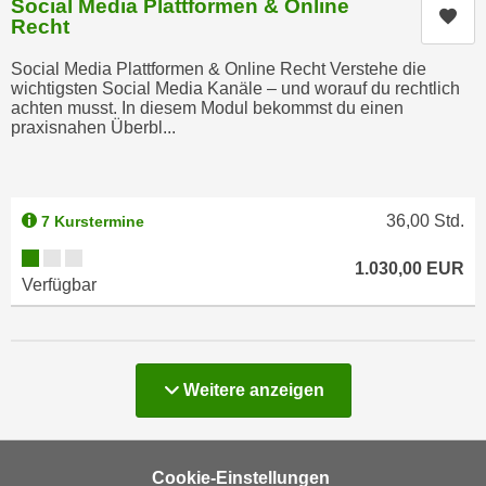
Social Media Plattformen & Online
k
z
Kur
Recht
i
w
e
e
Social Media Plattformen & Online Recht Verstehe die
-
wichtigsten Social Media Kanäle – und worauf du rechtlich
c
achten musst. In diesem Modul bekommst du einen
S
k
praxisnahen Überbl...
e
e
t
n
z
u
u
36,00
Std.
7 Kurstermine
n
n
d
Kursverfügbarkeit:
g
1.030,00
EUR
u
Verfügbar
z
m
u
f
s
ü
t
r
Kurse
Weitere
anzeigen
i
S
m
i
m
e
e
Cookie-Einstellungen
r