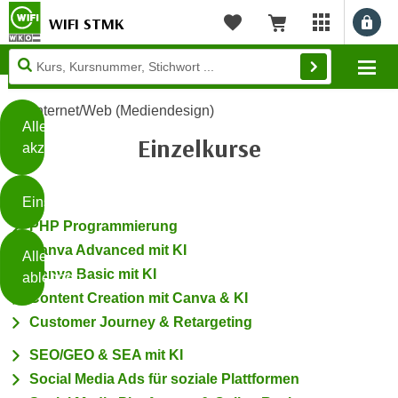
WIFI STMK
Filterbereich schli
Benu
myWIFI Apps ö
Merkliste
Warenkorb
Filtern
Diese
Mo
Seite
Zum Inhalt springen
Zur Fußzeile springen
verwendet
Internet/Web (Mediendesign)
Cookies
Alle
Einzelkurse
akzeptieren
O
h
Einstellungen
n
PHP Programmierung
e
B
I
Canva Advanced mit KI
Alle
i
h
Canva Basic mit KI
ablehnen
t
r
Content Creation mit Canva & KI
t
e
Customer Journey & Retargeting
Weiterlesen
e
Z
b
u
SEO/GEO & SEA mit KI
e
s
Social Media Ads für soziale Plattformen
a
- nur für sichtbaren Text
t