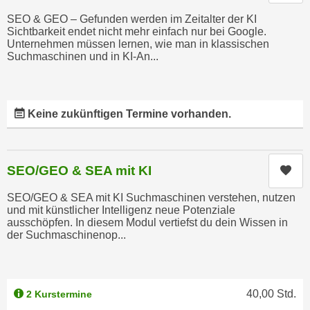
n
d
SEO & GEO – Gefunden werden im Zeitalter der KI
E
Sichtbarkeit endet nicht mehr einfach nur bei Google.
e
U
Unternehmen müssen lernen, wie man in klassischen
n
Suchmaschinen und in KI-An...
-
w
U
i
S
r
A
Keine zukünftigen Termine vorhanden.
z
u
i
n
e
t
l
SEO/GEO & SEA mit KI
Kur
e
o
r
SEO/GEO & SEA mit KI Suchmaschinen verstehen, nutzen
r
w
und mit künstlicher Intelligenz neue Potenziale
i
ausschöpfen. In diesem Modul vertiefst du dein Wissen in
o
e
der Suchmaschinenop...
r
n
f
t
e
i
n
40,00
Std.
2 Kurstermine
e
h