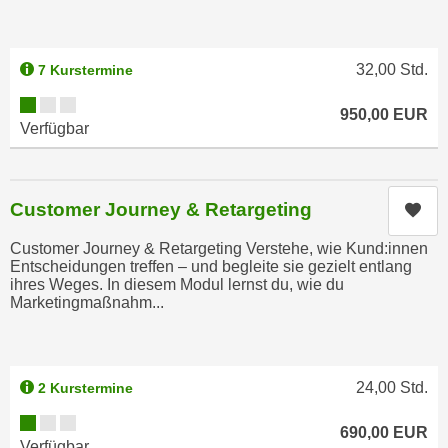
n
i
S
c
i
32,00
Std.
7 Kurstermine
h
e
n
Kursverfügbarkeit:
a
950,00
EUR
i
u
Verfügbar
c
f
h
„
t
A
Customer Journey & Retargeting
Kur
d
l
e
l
Customer Journey & Retargeting Verstehe, wie Kund:innen
m
Entscheidungen treffen – und begleite sie gezielt entlang
e
ihres Weges. In diesem Modul lernst du, wie du
D
a
Marketingmaßnahm...
a
k
t
z
e
e
n
24,00
Std.
2 Kurstermine
p
s
t
Kursverfügbarkeit:
c
690,00
EUR
i
Verfügbar