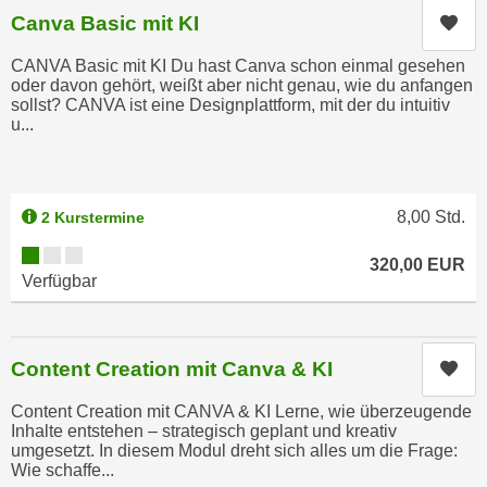
e
Canva Basic mit KI
Kur
e
n
n
CANVA Basic mit KI Du hast Canva schon einmal gesehen
e
o
oder davon gehört, weißt aber nicht genau, wie du anfangen
i
t
sollst? CANVA ist eine Designplattform, mit der du intuitiv
n
u...
w
s
e
e
n
t
d
8,00
Std.
2 Kurstermine
z
i
e
Kursverfügbarkeit:
g
320,00
EUR
n
Verfügbar
s
,
i
w
n
e
d
Content Creation mit Canva & KI
Kur
l
.
c
Content Creation mit CANVA & KI Lerne, wie überzeugende
W
Inhalte entstehen – strategisch geplant und kreativ
h
e
umgesetzt. In diesem Modul dreht sich alles um die Frage:
e
n
Wie schaffe...
s