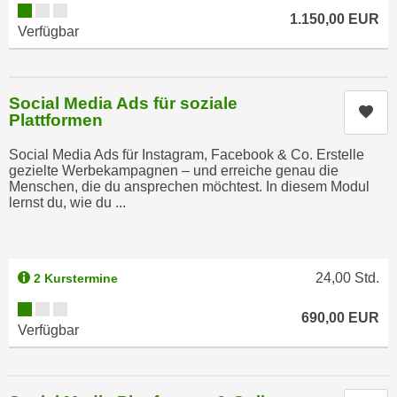
r
Kursverfügbarkeit:
1.150,00
EUR
a
t
Verfügbar
b
e
e
C
n
o
Social Media Ads für soziale
.
Kur
o
Plattformen
W
k
e
Social Media Ads für Instagram, Facebook & Co. Erstelle
i
n
gezielte Werbekampagnen – und erreiche genau die
e
Menschen, die du ansprechen möchtest. In diesem Modul
n
s
lernst du, wie du ...
S
z
i
u
e
A
d
24,00
Std.
2 Kurstermine
n
e
a
Kursverfügbarkeit:
690,00
EUR
r
l
Verfügbar
C
y
o
s
o
e