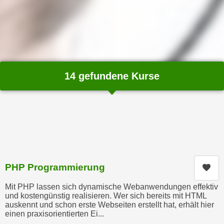
n
h
u
C
r
o
C
o
o
k
o
i
14 gefundene Kurse
k
e
i
s
e
v
s
o
,
n
d
U
i
S
e
PHP Programmierung
Kur
-
f
a
ü
Mit PHP lassen sich dynamische Webanwendungen effektiv
m
r
und kostengünstig realisieren. Wer sich bereits mit HTML
e
auskennt und schon erste Webseiten erstellt hat, erhält hier
d
einen praxisorientierten Ei...
r
i