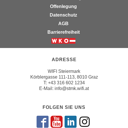
n
Offenlegung
e
,
l
Datenschutz
g
e
AGB
e
v
l
Barrierefreiheit
a
a
n
n
Weiter zur Website der Wirts
t
g
e
e
ADRESSE
I
n
n
WIFI Steiermark
I
h
Körblergasse 111-113, 8010 Graz
h
a
T: +43 316 602 1234
r
E-Mail:
info@stmk.wifi.at
l
e
t
d
e
u
FOLGEN SIE UNS
a
r
n
c
z
h