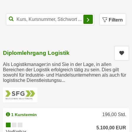
n
h
u
C
r
Filterbereich schl
Filtern
o
C
o
o
k
o
i
k
e
i
Diplomlehrgang Logistik
Kur
s
e
v
Als Logistikmanager:in sind Sie in der Lage, in allen
s
Bereichen der Logistik erfolgreich tätig zu sein. Dies gilt
o
,
sowohl für Industrie- und Handelsunternehmen als auch für
n
d
logistische Dienstleistungsu...
U
i
S
e
-
f
a
ü
m
196,00
Std.
1 Kurstermin
r
e
d
Kursverfügbarkeit:
r
5.100,00
EUR
i
Verfügbar