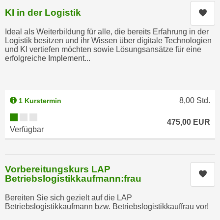
e
e
KI in der Logistik
Kur
n
n
e
Ideal als Weiterbildung für alle, die bereits Erfahrung in der
o
Logistik besitzen und ihr Wissen über digitale Technologien
i
t
und KI vertiefen möchten sowie Lösungsansätze für eine
n
w
erfolgreiche Implement...
s
e
e
n
t
d
8,00
Std.
1 Kurstermin
z
i
e
Kursverfügbarkeit:
g
475,00
EUR
n
s
Verfügbar
,
i
w
n
e
d
Vorbereitungskurs LAP
l
Kur
.
Betriebslogistikkaufmann:frau
c
W
h
Bereiten Sie sich gezielt auf die LAP
e
Betriebslogistikkaufmann bzw. Betriebslogistikkauffrau vor!
e
n
s