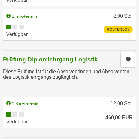
i
e
k
F
2,00
Std.
1 Infotermin
a
u
n
Kursverfügbarkeit:
n
KOSTENLOS
i
Verfügbar
k
s
t
c
i
h
o
Prüfung Diplomlehrgang Logistik
Kur
e
n
n
Diese Prüfung ist für die Absolventinnen und Absolventen
d
U
des Logistiklehrgangs zugänglich.
e
n
r
t
W
e
e
12,00
Std.
1 Kurstermin
r
b
n
Kursverfügbarkeit:
s
460,00
EUR
e
Verfügbar
e
h
i
m
t