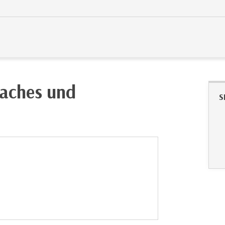
oaches und
S