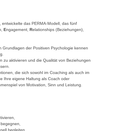
e, entwickelte das PERMA-Modell, das fünf
n,
E
ngagement,
R
elationships (Beziehungen),
en Grundlagen der Positiven Psychologie kennen
g.
en zu aktivieren und die Qualität von Beziehungen
ssern.
entionen, die sich sowohl im Coaching als auch im
ie Ihre eigene Haltung als Coach oder
menspiel von Motivation, Sinn und Leistung.
ivieren,
t begegnen,
nell begleiten.