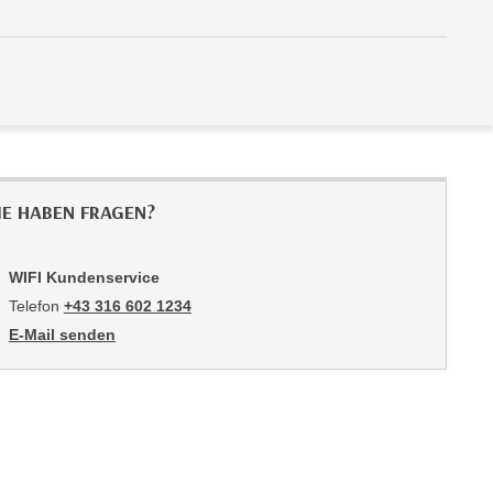
IE HABEN FRAGEN?
WIFI Kundenservice
Telefon
+43 316 602 1234
E-Mail senden
an WIFI Kundenservice: mailto:info@stmk.wifi.at