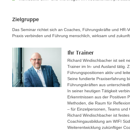
n
s
n
i
S
Zielgruppe
c
i
h
e
Das Seminar richtet sich an Coaches, Führungskräfte und HR-Ve
n
a
Praxis verbinden und Führung menschlich, wirksam und zukunfts
i
u
c
f
Ihr Trainer
h
„
Richard Windischbacher ist seit 
t
A
Trainer im In- und Ausland tätig. 
d
l
Führungspositionen aktiv und leit
e
l
Seine fundierte Praxiserfahrung bil
m
e
Führungskräften aus unterschiedl
D
In seiner heutigen Tätigkeit verb
a
a
Erkenntnissen aus der Positiven P
k
t
Methoden, die Raum für Reflexion,
z
– für Einzelpersonen, Teams und 
e
e
Richard Windischbacher ist feste
n
p
Coachingausbildung am WIFI Süd u
s
t
Weiterentwicklung zukünftiger Co