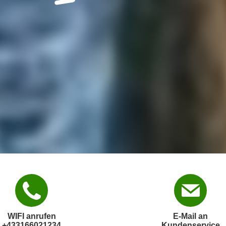
WIFI anrufen
E-Mail an
+433166021234
Kundenservice