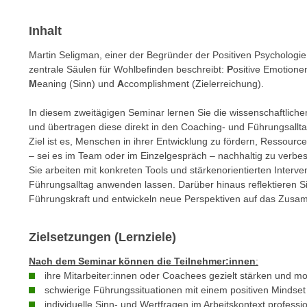
m
t
e
e
Inhalt
n
n
Martin Seligman, einer der Begründer der Positiven Psychologi
e
o
zentrale Säulen für Wohlbefinden beschreibt:
P
ositive Emotione
i
t
M
eaning (Sinn) und
A
ccomplishment (Zielerreichung).
n
w
s
e
In diesem zweitägigen Seminar lernen Sie die wissenschaftlich
e
und übertragen diese direkt in den Coaching- und Führungsallta
n
t
Ziel ist es, Menschen in ihrer Entwicklung zu fördern, Ressourc
d
z
– sei es im Team oder im Einzelgespräch – nachhaltig zu verbe
i
Sie arbeiten mit konkreten Tools und stärkenorientierten Interv
e
g
Führungsalltag anwenden lassen. Darüber hinaus reflektieren S
n
s
Führungskraft und entwickeln neue Perspektiven auf das Zusam
,
i
w
n
Zielsetzungen (Lernziele)
e
d
l
.
Nach dem Seminar können die Teilnehmer:innen
:
c
ihre Mitarbeiter:innen oder Coachees gezielt stärken und mot
W
h
schwierige Führungssituationen mit einem positiven Mindse
e
e
individuelle Sinn- und Wertfragen im Arbeitskontext professio