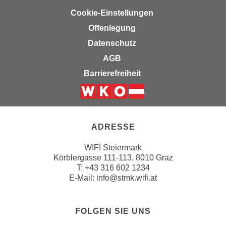
t
D
Cookie-Einstellungen
z
a
n
Offenlegung
z
i
Datenschutz
u
v
v
AGB
e
e
Barrierefreiheit
a
r
u
a
u
Weiter zur Website der Wirts
r
n
b
t
ADRESSE
e
e
i
WIFI Steiermark
r
t
Körblergasse 111-113, 8010 Graz
l
e
T: +43 316 602 1234
i
n
E-Mail:
info@stmk.wifi.at
e
w
g
i
e
FOLGEN SIE UNS
r
n
u