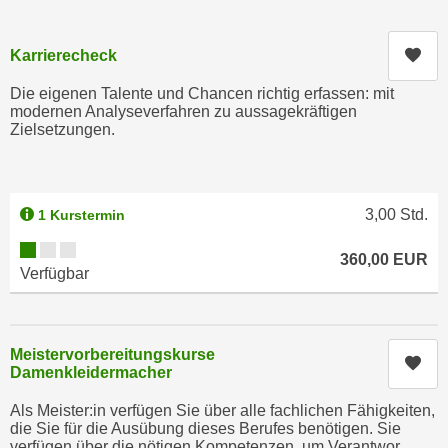
c
i
h
m
Kur
Karrierecheck
t
m
e
Die eigenen Talente und Chancen richtig erfassen: mit
u
n
modernen Analyseverfahren zu aussagekräftigen
n
Zielsetzungen.
S
g
i
v
e
e
,
r
3,00
Std.
1 Kurstermin
d
w
Kursverfügbarkeit:
a
360,00
EUR
e
Verfügbar
s
n
s
d
w
e
i
Meistervorbereitungskurse
n
Kur
Damenkleidermacher
r
w
a
i
Als Meister:in verfügen Sie über alle fachlichen Fähigkeiten,
u
die Sie für die Ausübung dieses Berufes benötigen. Sie
r
c
verfügen über die nötigen Kompetenzen, um Verantwor...