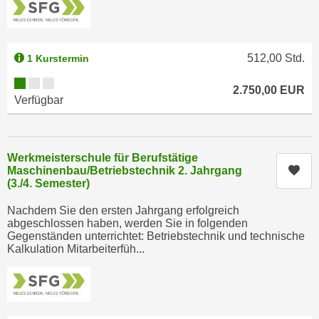
h
e
u
r
t
e
z
512,00
Std.
1 Kurstermin
n
a
“
Kursverfügbarkeit:
2.750,00
EUR
b
k
Verfügbar
k
l
o
i
m
c
Werkmeisterschule für Berufstätige
m
k
Kur
Maschinenbau/Betriebstechnik 2. Jahrgang
e
e
(3./4. Semester)
n
n
z
Nachdem Sie den ersten Jahrgang erfolgreich
,
abgeschlossen haben, werden Sie in folgenden
w
v
Gegenständen unterrichtet: Betriebstechnik und technische
i
Kalkulation Mitarbeiterfüh...
e
s
r
c
w
h
e
e
n