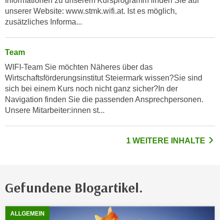
Informationen zu unserem Kursprogramm finden Sie auf
n
unserer Website: www.stmk.wifi.at. Ist es möglich,
e
,
zusätzliches Informa...
l
g
e
e
v
Team
l
a
a
WIFI-Team Sie möchten Näheres über das
n
Wirtschaftsförderungsinstitut Steiermark wissen?Sie sind
n
t
sich bei einem Kurs noch nicht ganz sicher?In der
g
e
Navigation finden Sie die passenden Ansprechpersonen.
e
I
Unsere Mitarbeiter:innen st...
n
n
I
h
h
1 WEITERE INHALTE
a
r
l
e
t
d
e
Gefundene Blogartikel.
u
a
r
n
c
Zeigt
6
gefundene Blogartikel, davon
6
neue Ergebnisse
z
ALLGEMEIN
h