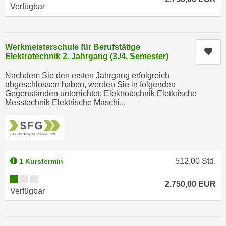
r
Verfügbar
a
t
b
e
e
C
Werkmeisterschule für Berufstätige
n
Kur
o
Elektrotechnik 2. Jahrgang (3./4. Semester)
.
o
W
Nachdem Sie den ersten Jahrgang erfolgreich
k
e
abgeschlossen haben, werden Sie in folgenden
i
Gegenständen unterrichtet: Elektrotechnik Eletkrische
n
e
Messtechnik Elektrische Maschi...
n
s
S
z
i
u
e
A
d
n
512,00
Std.
1 Kurstermin
e
a
Kursverfügbarkeit:
r
2.750,00
EUR
l
Verfügbar
C
y
o
s
o
e