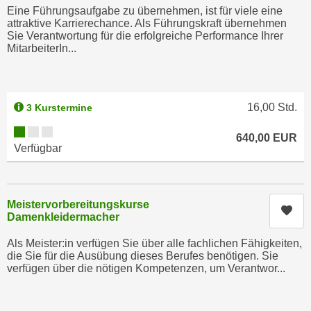
i
e
Eine Führungsaufgabe zu übernehmen, ist für viele eine
k
attraktive Karrierechance. Als Führungskraft übernehmen
F
Sie Verantwortung für die erfolgreiche Performance Ihrer
a
u
MitarbeiterIn...
n
n
i
k
s
t
c
16,00
Std.
3 Kurstermine
i
h
o
Kursverfügbarkeit:
e
640,00
EUR
n
Verfügbar
n
d
U
e
n
r
Meistervorbereitungskurse
t
Kur
W
Damenkleidermacher
e
e
r
Als Meister:in verfügen Sie über alle fachlichen Fähigkeiten,
b
n
die Sie für die Ausübung dieses Berufes benötigen. Sie
s
verfügen über die nötigen Kompetenzen, um Verantwor...
e
e
h
i
m
t