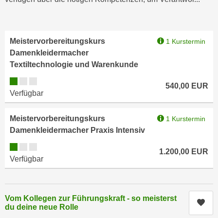
n
h
u
C
r
o
C
Meistervorbereitungskurs
1 Kurstermin
o
o
Damenkleidermacher
k
o
Textiltechnologie und Warenkunde
i
k
Kursverfügbarkeit:
e
i
540,00
EUR
s
Verfügbar
e
v
s
o
Meistervorbereitungskurs
1 Kurstermin
,
n
Damenkleidermacher Praxis Intensiv
d
U
i
Kursverfügbarkeit:
S
1.200,00
EUR
e
Verfügbar
-
f
a
ü
m
r
e
Vom Kollegen zur Führungskraft - so meisterst
d
Kur
du deine neue Rolle
r
i