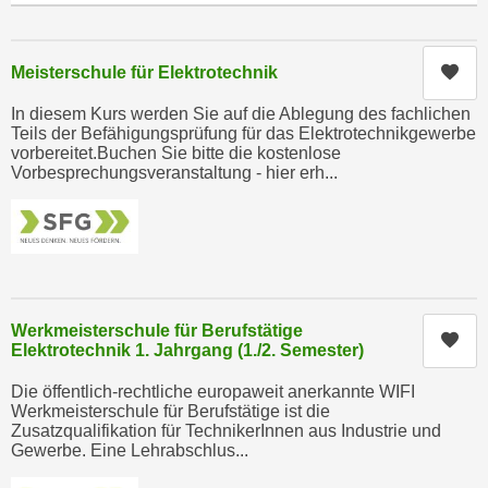
n
i
S
c
i
Kur
Meisterschule für Elektrotechnik
h
e
n
a
In diesem Kurs werden Sie auf die Ablegung des fachlichen
i
Teils der Befähigungsprüfung für das Elektrotechnikgewerbe
u
vorbereitet.Buchen Sie bitte die kostenlose
c
f
Vorbesprechungsveranstaltung - hier erh...
h
„
t
A
d
l
e
l
m
e
D
a
Werkmeisterschule für Berufstätige
a
Kur
k
Elektrotechnik 1. Jahrgang (1./2. Semester)
t
z
e
Die öffentlich-rechtliche europaweit anerkannte WIFI
e
Werkmeisterschule für Berufstätige ist die
n
p
Zusatzqualifikation für TechnikerInnen aus Industrie und
s
Gewerbe. Eine Lehrabschlus...
t
c
i