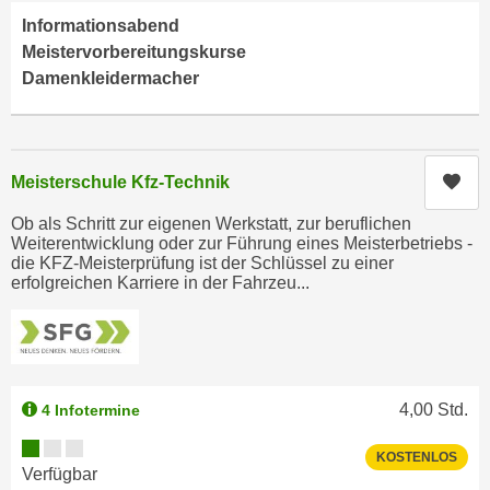
e
e
Informationsabend
n
n
Meistervorbereitungskurse
e
o
Damenkleidermacher
i
t
n
w
s
e
e
Kur
Meisterschule Kfz-Technik
n
t
d
Ob als Schritt zur eigenen Werkstatt, zur beruflichen
z
i
Weiterentwicklung oder zur Führung eines Meisterbetriebs -
e
g
die KFZ-Meisterprüfung ist der Schlüssel zu einer
n
erfolgreichen Karriere in der Fahrzeu...
s
,
i
w
n
e
d
l
.
4,00
Std.
c
4 Infotermine
W
h
e
Kursverfügbarkeit:
KOSTENLOS
e
n
Verfügbar
s