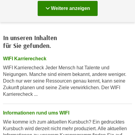
k
z
Kurse
Weitere
anzeigen
i
w
e
e
-
c
S
k
In unseren Inhalten
e
e
für Sie gefunden.
t
n
z
u
WIFI Karrierecheck
u
n
n
WIFI Karrierecheck Jeder Mensch hat Talente und
d
Neigungen. Manche sind einem bekannt, andere weniger.
g
u
Doch nur wer seine Ressourcen genau kennt, kann seine
z
m
Zukunft planen und seine Ziele verwirklichen. Der WIFI
u
f
Karrierecheck ...
s
ü
t
r
i
Informationen rund ums WIFI
S
m
i
Wie komme ich zum aktuellen Kursbuch? Ein gedrucktes
m
e
Kursbuch wird derzeit nicht mehr produziert. Alle aktuellen
e
r