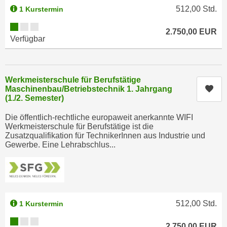
n
512,00
Std.
1 Kurstermin
d
E
e
Kursverfügbarkeit:
2.750,00
EUR
U
n
Verfügbar
-
w
U
i
S
r
Werkmeisterschule für Berufstätige
A
z
Kur
Maschinenbau/Betriebstechnik 1. Jahrgang
u
i
(1./2. Semester)
n
e
t
Die öffentlich-rechtliche europaweit anerkannte WIFI
l
Werkmeisterschule für Berufstätige ist die
e
o
Zusatzqualifikation für TechnikerInnen aus Industrie und
r
Gewerbe. Eine Lehrabschlus...
r
w
i
o
e
r
n
f
t
e
512,00
Std.
1 Kurstermin
i
n
e
Kursverfügbarkeit:
2.750,00
EUR
h