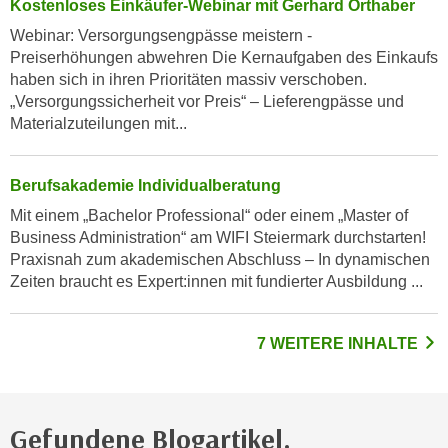
Kostenloses Einkäufer-Webinar mit Gerhard Orthaber
u
d
z
Webinar: Versorgungsengpässe meistern -
i
e
Preiserhöhungen abwehren Die Kernaufgaben des Einkaufs
e
i
haben sich in ihren Prioritäten massiv verschoben.
C
„Versorgungssicherheit vor Preis“ – Lieferengpässe und
g
o
Materialzuteilungen mit...
e
o
n
k
.
Berufsakademie Individualberatung
i
U
e
Mit einem „Bachelor Professional“ oder einem „Master of
m
Business Administration“ am WIFI Steiermark durchstarten!
s
I
Praxisnah zum akademischen Abschluss – In dynamischen
e
h
Zeiten braucht es Expert:innen mit fundierter Ausbildung ...
r
n
h
e
o
n
7 WEITERE INHALTE
b
d
e
a
n
r
e
Gefundene Blogartikel.
ü