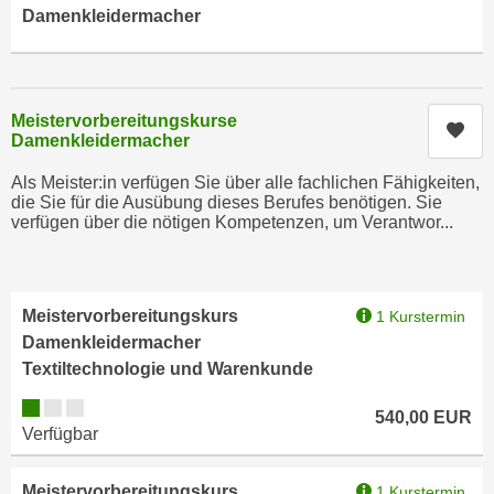
i
Damenkleidermacher
e
k
F
a
u
n
n
i
Meistervorbereitungskurse
k
Kur
s
Damenkleidermacher
t
c
i
Als Meister:in verfügen Sie über alle fachlichen Fähigkeiten,
h
o
die Sie für die Ausübung dieses Berufes benötigen. Sie
e
verfügen über die nötigen Kompetenzen, um Verantwor...
n
n
d
U
e
n
r
Meistervorbereitungskurs
1 Kurstermin
t
W
Damenkleidermacher
e
e
Textiltechnologie und Warenkunde
r
b
n
Kursverfügbarkeit:
s
540,00
EUR
e
Verfügbar
e
h
i
m
Meistervorbereitungskurs
1 Kurstermin
t