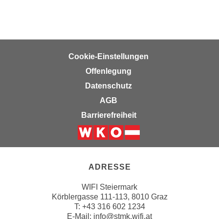
t
A
e
u
g
f
e
l
n
Cookie-Einstellungen
i
i
s
Offenlegung
e
t
Datenschutz
ß
u
AGB
e
n
n
Barrierefreiheit
g
u
d
n
e
Weiter zur Website der Wirts
d
r
i
P
ADRESSE
n
a
s
WIFI Steiermark
r
b
Körblergasse 111-113, 8010 Graz
t
T: +43 316 602 1234
e
n
E-Mail:
info@stmk.wifi.at
s