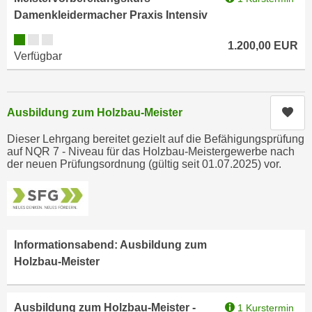
e
Damenkleidermacher Praxis Intensiv
e
n
n
Kursverfügbarkeit:
e
1.200,00
EUR
o
Verfügbar
i
t
n
w
s
e
e
Kur
Ausbildung zum Holzbau-Meister
n
t
d
Dieser Lehrgang bereitet gezielt auf die Befähigungsprüfung
z
i
auf NQR 7 - Niveau für das Holzbau-Meistergewerbe nach
e
der neuen Prüfungsordnung (gültig seit 01.07.2025) vor.
g
n
s
,
i
w
n
e
d
l
Informationsabend: Ausbildung zum
.
c
Holzbau-Meister
W
h
e
e
n
Ausbildung zum Holzbau-Meister -
1 Kurstermin
s