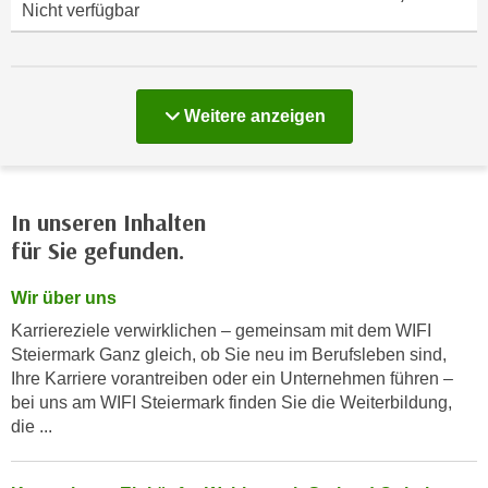
Nicht verfügbar
n
e
,
l
g
e
e
v
Kurse
Weitere
anzeigen
l
a
a
n
n
t
g
e
In unseren Inhalten
e
I
für Sie gefunden.
n
n
I
h
Wir über uns
h
a
r
Karriereziele verwirklichen – gemeinsam mit dem WIFI
l
Steiermark Ganz gleich, ob Sie neu im Berufsleben sind,
e
t
Ihre Karriere vorantreiben oder ein Unternehmen führen –
d
e
bei uns am WIFI Steiermark finden Sie die Weiterbildung,
u
a
die ...
r
n
c
z
h