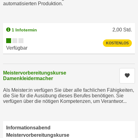
n
automatisierten Produktion.
h
u
C
r
o
C
o
2,00
Std.
1 Infotermin
o
k
o
Kursverfügbarkeit:
KOSTENLOS
i
k
Verfügbar
e
i
s
e
v
s
Meistervorbereitungskurse
o
Kur
,
Damenkleidermacher
n
d
U
Als Meister:in verfügen Sie über alle fachlichen Fähigkeiten,
i
S
die Sie für die Ausübung dieses Berufes benötigen. Sie
e
verfügen über die nötigen Kompetenzen, um Verantwor...
-
f
a
ü
m
r
e
Informationsabend
d
r
Meistervorbereitungskurse
i