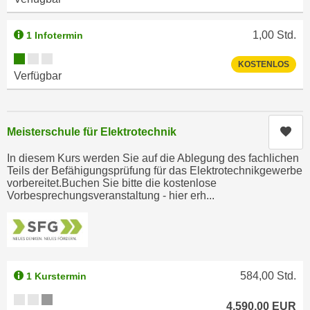
k
z
i
w
1,00
Std.
1 Infotermin
e
e
-
Kursverfügbarkeit:
c
KOSTENLOS
S
Verfügbar
k
e
e
t
n
z
u
Kur
Meisterschule für Elektrotechnik
u
n
n
In diesem Kurs werden Sie auf die Ablegung des fachlichen
d
Teils der Befähigungsprüfung für das Elektrotechnikgewerbe
g
u
vorbereitet.Buchen Sie bitte die kostenlose
z
m
Vorbesprechungsveranstaltung - hier erh...
u
f
s
ü
t
r
i
S
m
584,00
Std.
i
1 Kurstermin
m
e
Kursverfügbarkeit:
e
4.590,00
EUR
r