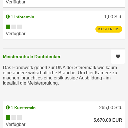
Verfügbar
n
d
E
e
1,00
Std.
1 Infotermin
U
n
-
Kursverfügbarkeit:
w
KOSTENLOS
U
Verfügbar
i
S
r
A
z
u
i
Kur
Meisterschule Dachdecker
n
e
t
Das Handwerk gehört zur DNA der Steiermark wie kaum
l
e
eine andere wirtschaftliche Branche. Um hier Karriere zu
o
machen, braucht es eine erstklassige Ausbildung - im
r
r
Idealfall die Meisterprüfung.
w
i
o
e
r
n
f
265,00
Std.
1 Kurstermin
t
e
i
Kursverfügbarkeit:
5.670,00
EUR
n
e
Verfügbar
h