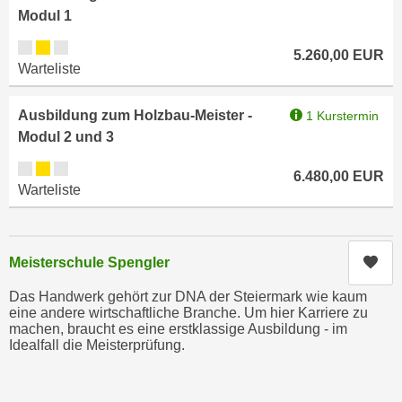
n
Modul 1
i
S
c
Kursverfügbarkeit:
i
5.260,00
EUR
h
Warteliste
e
n
a
i
u
Ausbildung zum Holzbau-Meister -
1 Kurstermin
c
f
Modul 2 und 3
h
„
Kursverfügbarkeit:
t
6.480,00
EUR
A
Warteliste
d
l
e
l
m
e
D
Kur
Meisterschule Spengler
a
a
k
Das Handwerk gehört zur DNA der Steiermark wie kaum
t
z
eine andere wirtschaftliche Branche. Um hier Karriere zu
e
machen, braucht es eine erstklassige Ausbildung - im
e
n
Idealfall die Meisterprüfung.
p
s
t
c
i