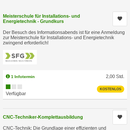
c
i
h
m
Meisterschule für Installations- und
t
Kur
m
Energietechnik - Grundkurs
e
u
n
Der Besuch des Informationsabends ist für eine Anmeldung
n
zur Meisterschule für Installations- und Energietechnik
S
g
zwingend erforderlich!
i
v
e
e
,
r
d
w
a
e
2,00
Std.
1 Infotermin
s
n
Kursverfügbarkeit:
s
KOSTENLOS
d
Verfügbar
w
e
i
n
r
w
a
Kur
CNC-Techniker-Komplettausbildung
i
u
r
CNC-Technik: Die Grundlage einer effizienten und
c