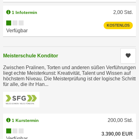
r
a
t
2,00
Std.
1 Infotermin
b
e
e
Kursverfügbarkeit:
C
KOSTENLOS
n
Verfügbar
o
.
o
W
k
e
i
Kur
Meisterschule Konditor
n
e
n
Zwischen Pralinen, Torten und anderen süßen Verführungen
s
liegt echte Meisterkunst: Kreativität, Talent und Wissen auf
S
z
höchstem Niveau. Die Meisterprüfung ist der logische Schritt
i
u
für alle, die ihr Han...
e
A
d
n
e
a
r
l
C
200,00
Std.
1 Kurstermin
y
o
s
Kursverfügbarkeit:
o
3.390,00
EUR
e
Verfügbar