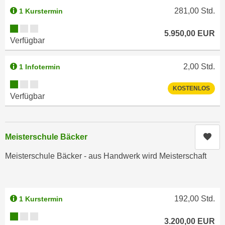
h
e
281,00
Std.
1 Kurstermin
u
r
Kursverfügbarkeit:
t
e
5.950,00
EUR
z
Verfügbar
n
a
“
b
2,00
Std.
1 Infotermin
k
k
l
Kursverfügbarkeit:
o
KOSTENLOS
i
Verfügbar
m
c
m
k
e
e
n
Kur
Meisterschule Bäcker
n
z
,
Meisterschule Bäcker - aus Handwerk wird Meisterschaft
w
v
i
e
s
r
c
192,00
Std.
1 Kurstermin
w
h
e
Kursverfügbarkeit:
e
3.200,00
EUR
n