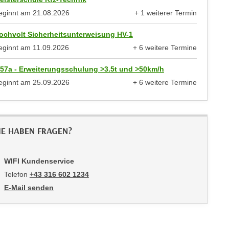
eginnt am
21.08.2026
+ 1 weiterer Termin
anzeigen
ochvolt Sicherheitsunterweisung HV-1
eginnt am
11.09.2026
+ 6 weitere Termine
anzeigen
 57a - Erweiterungsschulung >3.5t und >50km/h
eginnt am
25.09.2026
+ 6 weitere Termine
anzeigen
IE HABEN FRAGEN?
WIFI Kundenservice
Telefon
+43 316 602 1234
E-Mail senden
an WIFI Kundenservice: mailto:info@stmk.wifi.at