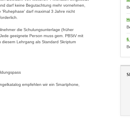
' und darf keine Begutachtung mehr vornehmen,
B
e 'Ruhephase' darf maximal 3 Jahre nicht
orderlich.
H
B
ilnehmer die Schulungsunterlage (früher
 - Jede geeignete Person muss gem. PBStV mit
§
 in diesem Lehrgang als Standard Skriptum
B
ildungspass
S
ängelkatalog empfehlen wir ein Smartphone,