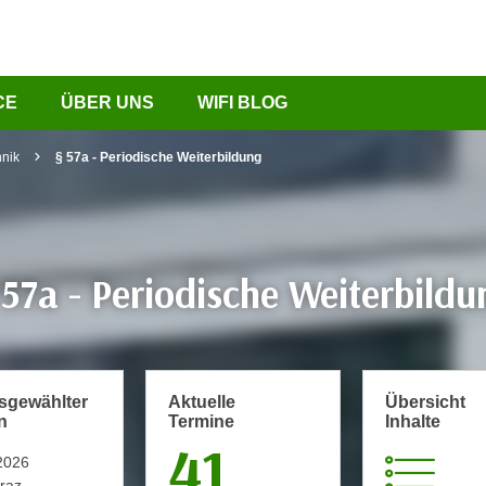
CE
ÜBER UNS
WIFI BLOG
hnik
§ 57a - Periodische Weiterbildung
 57a - Periodische Weiterbildu
usgewählter
Aktuelle
Übersicht
n
Termine
Inhalte
41
2026
raz