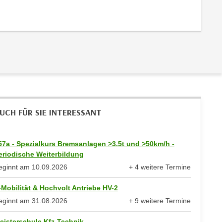
UCH FÜR SIE INTERESSANT
57a - Spezialkurs Bremsanlagen >3.5t und >50km/h -
eriodische Weiterbildung
eginnt am
10.09.2026
+ 4 weitere Termine
anzeigen
-Mobilität & Hochvolt Antriebe HV-2
eginnt am
31.08.2026
+ 9 weitere Termine
anzeigen
eisterschule Kfz-Technik