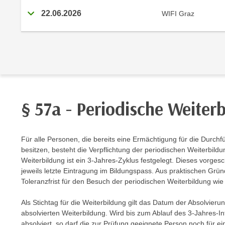
m
t
22.06.2026
WIFI Graz
e
e
n
n
e
o
i
t
n
w
s
e
e
n
t
§ 57a - Periodische Weiter
d
z
i
e
g
n
Für alle Personen, die bereits eine Ermächtigung für die Dur
s
besitzen, besteht die Verpflichtung der periodischen Weiterbil
,
i
Weiterbildung ist ein 3-Jahres-Zyklus festgelegt. Dieses vorgesc
w
n
jeweils letzte Eintragung im Bildungspass. Aus praktischen Grün
e
d
Toleranzfrist für den Besuch der periodischen Weiterbildung wie
l
.
c
W
Als Stichtag für die Weiterbildung gilt das Datum der Absolvier
h
absolvierten Weiterbildung. Wird bis zum Ablauf des 3-Jahres-Int
e
e
absolviert, so darf die zur Prüfung geeignete Person noch für 