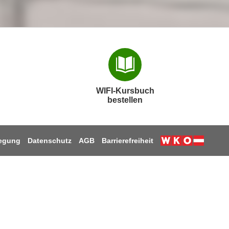
WIFI-Kursbuch
bestellen
legung
Datenschutz
AGB
Barrierefreiheit
Weiter zur W