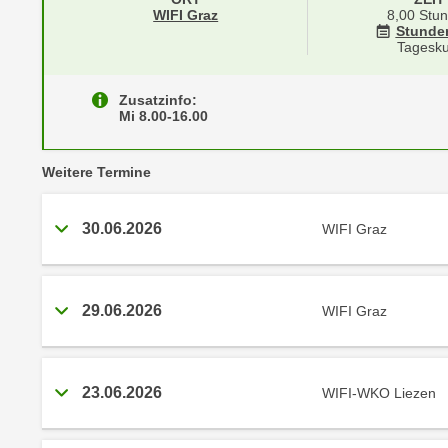
r
i
Standortinformationen zu
öffnen
WIFI Graz
8,00 Stu
i
Stunde
e
Tagesku
k
F
a
u
n
Zusatzinfo:
n
Mi 8.00-16.00
i
k
s
t
c
vergangene
Weitere
Termine
i
h
o
e
n
30.06.2026
WIFI Graz
n
d
U
e
n
r
29.06.2026
WIFI Graz
t
W
e
e
r
b
n
23.06.2026
WIFI-WKO Liezen
s
e
e
h
i