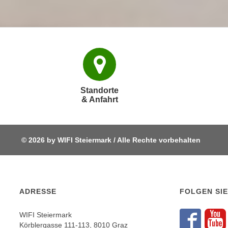
e
n
n
d
E
e
U
n
-
w
U
i
S
r
Standorte
A
z
& Anfahrt
u
i
n
e
t
l
e
© 2026 by WIFI Steiermark / Alle Rechte vorbehalten
o
r
r
w
i
o
e
r
ADRESSE
FOLGEN SIE
n
f
t
e
WIFI Steiermark
i
Körblergasse 111-113, 8010 Graz
n