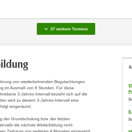
vergange
37 weitere
Termine
bildung
A
chführung von wiederkehrenden Begutachtungen
§
dung im Ausmaß von 8 Stunden. Für diese
P
hriebene 3-Jahres-Intervall bezieht sich auf die
B
den wird zu diesem 3-Jahres-Intervall eine
 folgt eingeräumt:
E
ung der Grundschulung bzw. der letzten
B
ervalls die nächste Weiterbildung nicht
einen Zeitraum von weiteren 4 Monaten eingesetzt
M