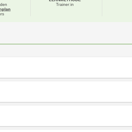
nden
Trainer:in
für Veranstaltung 51141305
nplan
rs