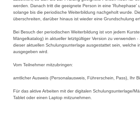
n
werden. Danach tritt die geeignete Person in eine 'Ruhephase
s
n
solange bis die periodische Weiterbildung nachgeholt wurde. Di
i
S
überschreiten, darüber hinaus ist wieder eine Grundschulung erf
c
i
h
e
Bei Besuch der periodischen Weiterbildung ist von jedem Kurste
n
a
Mängelkatalog) in aktueller letztgültiger Version zu verwenden
i
dieser aktuellen Schulungsunterlage ausgestattet sein, welche
u
c
ausgegeben wird.
f
h
„
Vom Teilnehmer mitzubringen:
t
A
d
l
amtlicher Ausweis (Personalausweis, Führerschein, Pass), Ihr B
e
l
m
e
Für das aktive Arbeiten mit der digitalen Schulungsunterlage/M
D
Tablet oder einen Laptop mitzunehmen.
a
a
k
t
z
e
e
n
p
s
t