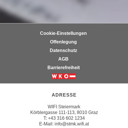
n
e
,
l
g
e
e
v
l
Cookie-Einstellungen
a
a
n
Offenlegung
n
t
Datenschutz
g
e
AGB
e
I
n
Barrierefreiheit
n
I
h
h
Weiter zur Website der Wirts
a
r
l
e
ADRESSE
t
d
e
WIFI Steiermark
u
a
Körblergasse 111-113, 8010 Graz
r
n
T: +43 316 602 1234
c
z
E-Mail:
info@stmk.wifi.at
h