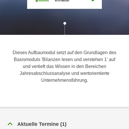
c
i
h
m
t
m
e
u
n
n
S
g
i
v
Dieses Aufbaumodul setzt auf den Grundlagen des
e
e
Basismoduls 'Bilanzen lesen und verstehen 1' auf
,
r
und vertieft das Wissen in den Bereichen
d
w
Jahresabschlussanalyse und wertorientierte
a
e
Unternehmensführung.
s
n
s
d
w
e
i
n
r
w
a
i
u
Aktuelle Termine
(
1
)
r
c