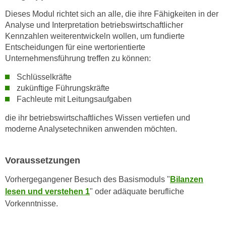
n
d
Dieses Modul richtet sich an alle, die ihre Fähigkeiten in der
E
e
Analyse und Interpretation betriebswirtschaftlicher
U
n
Kennzahlen weiterentwickeln wollen, um fundierte
-
Entscheidungen für eine wertorientierte
w
U
Unternehmensführung treffen zu können:
i
S
r
Schlüsselkräfte
A
z
zukünftige Führungskräfte
u
i
Fachleute mit Leitungsaufgaben
n
e
t
die ihr betriebswirtschaftliches Wissen vertiefen und
l
e
moderne Analysetechniken anwenden möchten.
o
r
r
w
i
Voraussetzungen
o
e
r
Vorhergegangener Besuch des Basismoduls "
Bilanzen
n
f
lesen und verstehen 1
" oder adäquate berufliche
t
e
Vorkenntnisse.
i
n
e
h