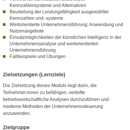
h
e
Kennzahlensysteme und Alternativen
u
r
Beurteilung der Leistungsfähigkeit ausgewählter
t
Kennzahlen und -systeme
e
z
Wertorientierte Unternehmensführung: Anwendung und
n
a
Nutzenangebote
“
b
Einsatzmöglichkeiten der künstlichen Intelligenz in der
k
Unternehmensanalyse und wertorientierten
k
l
Unternehmensführung
o
i
Fallbeispiele und Übungen
m
c
m
k
e
e
Zielsetzungen (Lernziele)
n
n
Die Zielsetzung dieses Moduls liegt darin, die
z
,
Teilnehmer:innen zu befähigen, vertiefte
w
v
betriebswirtschaftliche Analysen durchzuführen und
i
e
moderne Methoden der Unternehmenssteuerung
s
r
anzuwenden.
c
w
h
e
Zielgruppe
e
n