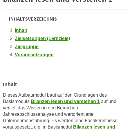
e
e
n
n
INHALTSVERZEICHNIS
e
o
i
t
Inhalt
n
w
Zielsetzungen (Lernziele)
s
e
e
Zielgruppe
n
t
Voraussetzungen
d
z
i
e
g
n
s
,
i
Inhalt
w
n
e
Dieses Aufbaumodul baut auf den Grundlagen des
d
Basismoduls
Bilanzen lesen und verstehen 1
auf und
l
.
vertieft das Wissen in den Bereichen
c
W
Jahresabschlussanalyse und wertorientierte
h
e
Unternehmensführung. Es werden jene Fachkenntnisse
e
n
vorausgesetzt, die im Basismodul
Bilanzen lesen und
s