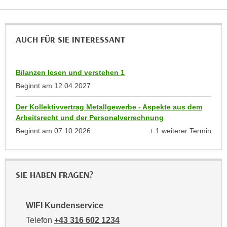
r
a
t
b
e
e
AUCH FÜR SIE INTERESSANT
C
n
o
.
o
W
Bilanzen lesen und verstehen 1
k
e
Beginnt am
12.04.2027
i
n
e
Der Kollektivvertrag Metallgewerbe - Aspekte aus dem
n
s
Arbeitsrecht und der Personalverrechnung
S
z
Beginnt am
07.10.2026
+ 1 weiterer Termin
i
u
anzeigen
e
A
d
n
e
SIE HABEN FRAGEN?
a
r
l
C
y
WIFI Kundenservice
o
s
o
Telefon
+43 316 602 1234
e