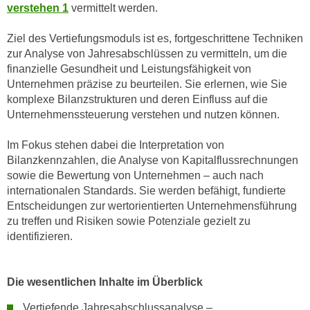
n
verstehen 1
vermittelt werden.
i
S
c
i
Ziel des Vertiefungsmoduls ist es, fortgeschrittene Techniken
h
zur Analyse von Jahresabschlüssen zu vermitteln, um die
e
n
finanzielle Gesundheit und Leistungsfähigkeit von
a
i
Unternehmen präzise zu beurteilen. Sie erlernen, wie Sie
u
c
komplexe Bilanzstrukturen und deren Einfluss auf die
f
Unternehmenssteuerung verstehen und nutzen können.
h
„
t
A
Im Fokus stehen dabei die Interpretation von
d
l
Bilanzkennzahlen, die Analyse von Kapitalflussrechnungen
e
l
sowie die Bewertung von Unternehmen – auch nach
m
e
internationalen Standards. Sie werden befähigt, fundierte
D
a
Entscheidungen zur wertorientierten Unternehmensführung
a
k
zu treffen und Risiken sowie Potenziale gezielt zu
t
identifizieren.
z
e
e
n
p
s
Die wesentlichen Inhalte im Überblick
t
c
i
Vertiefende Jahresabschlussanalyse –