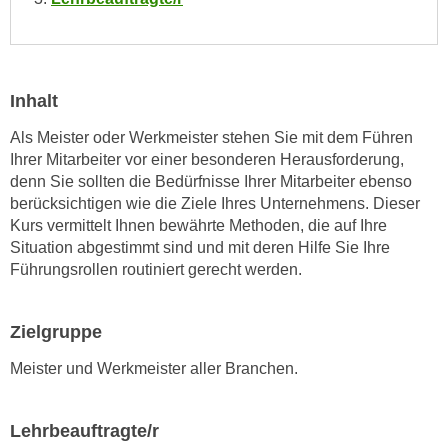
e
e
n
n
e
o
i
t
Inhalt
n
w
s
Als Meister oder Werkmeister stehen Sie mit dem Führen
e
e
Ihrer Mitarbeiter vor einer besonderen Herausforderung,
n
denn Sie sollten die Bedürfnisse Ihrer Mitarbeiter ebenso
t
d
berücksichtigen wie die Ziele Ihres Unternehmens. Dieser
z
i
Kurs vermittelt Ihnen bewährte Methoden, die auf Ihre
e
g
Situation abgestimmt sind und mit deren Hilfe Sie Ihre
n
s
Führungsrollen routiniert gerecht werden.
,
i
w
n
e
Zielgruppe
d
l
.
Meister und Werkmeister aller Branchen.
c
W
h
e
e
Lehrbeauftragte/r
n
s