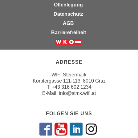
n
Offenlegung
d
E
Datenschutz
e
U
n
AGB
-
w
Barrierefreiheit
U
i
S
r
Weiter zur Website der Wirts
A
z
u
i
ADRESSE
n
e
t
l
WIFI Steiermark
e
Körblergasse 111-113, 8010 Graz
o
r
T: +43 316 602 1234
r
E-Mail:
info@stmk.wifi.at
w
i
o
e
r
n
FOLGEN SIE UNS
f
t
e
i
n
Folgen sie uns 
Abonnieren S
Folgen sie
Folgen 
e
h