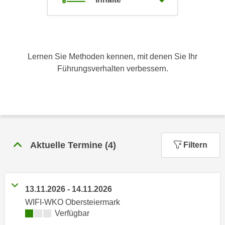
c
i
h
m
t
m
e
u
n
Lernen Sie Methoden kennen, mit denen Sie Ihr
n
S
Führungsverhalten verbessern.
g
i
v
e
e
,
r
d
w
a
e
s
n
Aktuelle Termine
(
4
)
Filtern
s
d
w
e
i
n
r
13.11.2026
-
14.11.2026
w
a
WIFI-WKO Obersteiermark
i
u
Kursverfügbarkeit:
Verfügbar
r
c