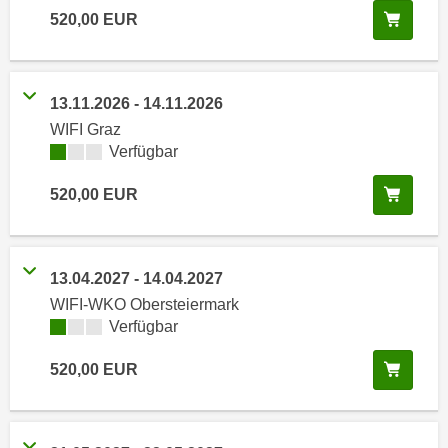
n
In de
520,00
EUR
h
u
C
r
o
C
o
o
13.11.2026
-
14.11.2026
k
o
WIFI Graz
i
k
Kursverfügbarkeit:
Verfügbar
e
i
s
In de
520,00
EUR
e
v
s
o
,
n
d
13.04.2027
-
14.04.2027
U
i
WIFI-WKO Obersteiermark
S
e
Kursverfügbarkeit:
Verfügbar
-
f
a
ü
In de
520,00
EUR
m
r
e
d
r
i