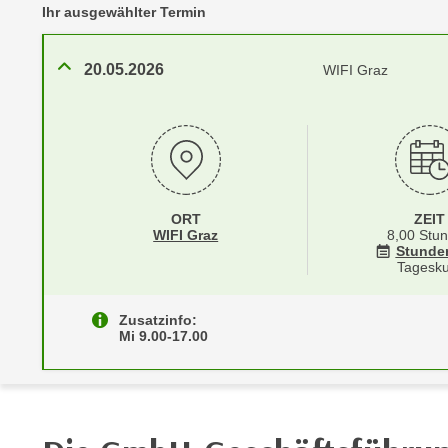
r
Ihr ausgewählter Termin
c
n
h
u
C
20.05.2026
WIFI Graz
r
o
C
o
o
k
o
i
k
e
i
s
e
ORT
ZEIT
Standortinformationen zu
öffnen
v
WIFI Graz
8,00 Stu
s
Stunde
o
,
Tagesku
n
d
U
i
Zusatzinfo:
S
Mi 9.00-17.00
e
-
f
a
ü
m
r
e
d