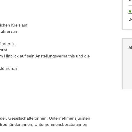
A
B
ichen Kreislauf
ührers:in
ührers:in
S
srat
m Hinblick auf sein Anstellungsverhältnis und die
führers:in
ieder, Gesellschafter:innen, Unternehmensjuristen
ftstreuhänder:innen, Unternehmensberater:innen