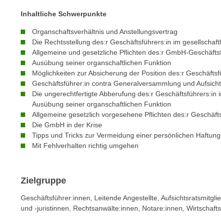
m
t
Inhaltliche Schwerpunkte
e
e
n
Organschaftsverhältnis und Anstellungsvertrag
n
e
Die Rechtsstellung des:r Geschäftsführers:in im gesellschaftl
o
Allgemeine und gesetzliche Pflichten des:r GmbH-Geschäftsf
i
t
Ausübung seiner organschaftlichen Funktion
n
w
Möglichkeiten zur Absicherung der Position des:r Geschäftsf
s
e
Geschäftsführer:in contra Generalversammlung und Aufsicht
e
n
Die ungerechtfertigte Abberufung des:r Geschäftsführers:in i
t
d
Ausübung seiner organschaftlichen Funktion
z
Allgemeine gesetzlich vorgesehene Pflichten des:r Geschäfts
i
e
Die GmbH in der Krise
g
Tipps und Tricks zur Vermeidung einer persönlichen Haftung
n
s
Mit Fehlverhalten richtig umgehen
,
i
w
n
e
d
Zielgruppe
l
.
c
Geschäftsführer:innen, Leitende Angestellte, Aufsichtsratsmitgl
W
h
und -juristinnen, Rechtsanwälte:innen, Notare:innen, Wirtscha
e
e