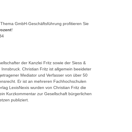
 Thema GmbH-Geschäftsführung profitieren Sie
rozent
!
34
sellschafter der Kanzlei Fritz sowie der Siess &
 Innsbruck. Christian Fritz ist allgemein beeideter
ingetragener Mediator und Verfasser von über 50
nsrecht. Er ist an mehreren Fachhochschulen
erlag LexisNexis wurden von Christian Fritz die
n Kurzkommentar zur Gesellschaft bürgerlichen
zen publiziert.