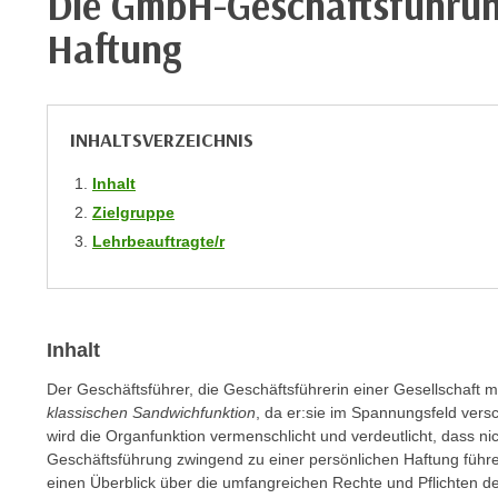
Die GmbH-Geschäftsführun
r
i
i
Haftung
e
k
F
a
u
n
n
i
INHALTSVERZEICHNIS
k
s
t
Inhalt
c
i
Zielgruppe
h
o
Lehrbeauftragte/r
e
n
n
d
U
e
n
r
Inhalt
t
W
e
e
Der Geschäftsführer, die Geschäftsführerin einer Gesellschaft mi
r
b
klassischen Sandwichfunktion
, da er:sie im Spannungsfeld vers
n
wird die Organfunktion vermenschlicht und verdeutlicht, dass nic
s
e
Geschäftsführung zwingend zu einer persönlichen Haftung führ
e
einen Überblick über die umfangreichen Rechte und Pflichten 
h
i