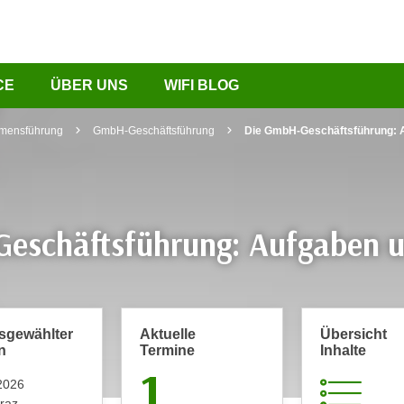
CE
ÜBER UNS
WIFI BLOG
mensführung
GmbH-Geschäftsführung
Die GmbH-Geschäftsführung: 
eschäftsführung: Aufgaben 
usgewählter
Aktuelle
Übersicht
n
Termine
Inhalte
1
2026
raz