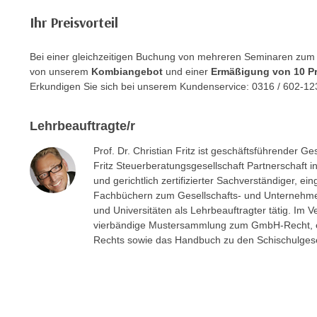
n
s
n
Ihr Preisvorteil
i
S
c
i
Bei einer gleichzeitigen Buchung von mehreren Seminaren zum
h
e
von unserem
Kombiangebot
und einer
Ermäßigung von 10 P
n
Erkundigen Sie sich bei unserem Kundenservice: 0316 / 602-12
a
i
u
c
f
Lehrbeauftragte/r
h
„
t
Prof. Dr. Christian Fritz ist geschäftsführender Ge
A
Fritz Steuerberatungsgesellschaft Partnerschaft in
d
l
und gerichtlich zertifizierter Sachverständiger, e
e
l
Fachbüchern zum Gesellschafts- und Unternehme
m
e
und Universitäten als Lehrbeauftragter tätig. Im V
D
a
vierbändige Mustersammlung zum GmbH-Recht, ei
a
k
Rechts sowie das Handbuch zu den Schischulgeset
t
z
e
e
n
p
s
t