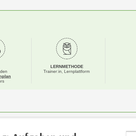
LERNMETHODE
nden
Trainer:in, Lernplattform
für Veranstaltung 13334015
nplan
rs