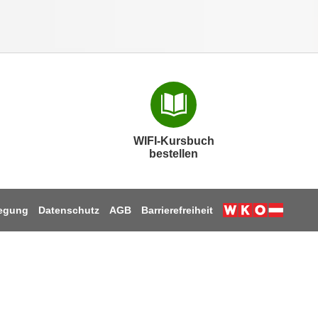
WIFI-Kursbuch
bestellen
legung
Datenschutz
AGB
Barrierefreiheit
Weiter zur W