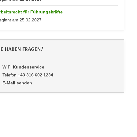
rbeitsrecht für Führungskräfte
eginnt am
25.02.2027
IE HABEN FRAGEN?
WIFI Kundenservice
Telefon
+43 316 602 1234
E-Mail senden
an WIFI Kundenservice: mailto:info@stmk.wifi.at