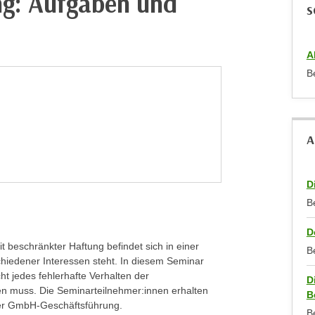
g: Aufgaben und
S
A
B
A
D
B
D
t beschränkter Haftung befindet sich in einer
B
chiedener Interessen steht. In diesem Seminar
ht jedes fehlerhafte Verhalten der
D
en muss. Die Seminarteilnehmer:innen erhalten
B
der GmbH-Geschäftsführung.
B