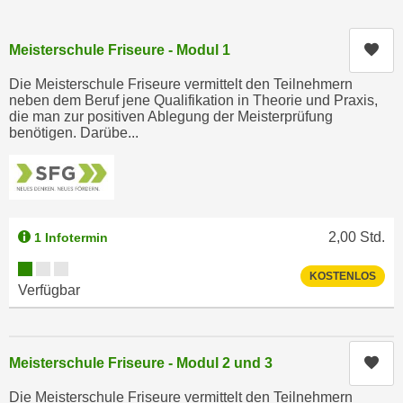
c
i
h
m
Kur
Meisterschule Friseure - Modul 1
t
m
e
Die Meisterschule Friseure vermittelt den Teilnehmern
u
n
neben dem Beruf jene Qualifikation in Theorie und Praxis,
n
die man zur positiven Ablegung der Meisterprüfung
S
g
benötigen. Darübe...
i
v
e
e
,
r
d
w
a
e
2,00
Std.
1 Infotermin
s
n
Kursverfügbarkeit:
s
KOSTENLOS
d
Verfügbar
w
e
i
n
r
w
a
Kur
Meisterschule Friseure - Modul 2 und 3
i
u
r
Die Meisterschule Friseure vermittelt den Teilnehmern
c