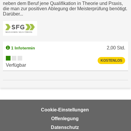
n
neben dem Beruf jene Qualifikation in Theorie und Praxis,
h
die man zur positiven Ablegung der Meisterprüfung benötigt.
u
C
Darüber...
r
o
C
o
o
k
o
i
k
2,00
Std.
1 Infotermin
e
i
s
Kursverfügbarkeit:
e
KOSTENLOS
v
Verfügbar
s
o
,
n
d
U
i
S
e
-
f
a
ü
Cookie-Einstellungen
m
r
Offenlegung
e
d
r
Datenschutz
i